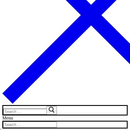
Search
for:
Menu
Search
for: