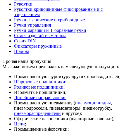
Рукоятки
Рукоятки кривошипные фиксированные и с
зацеплением
Ручки сферические и грибовидные
Ручки управления
Ручки-барашки и Т-образные ручки
Семья изделий из металла
Серия DIN
Фиксаторы пружинные
Шайбы
Прочая наша продукция
Мы таже можем предложить вам следующую продукцию:
Промышленную фурнитуру других производителей;
Шариковые подшипники
;
Роликовые подшипники
;
Игольчатые подшипники;
Линейные направляющие
;
Промышленную пневматику (
пневмоцилиндры
,
пневмодроссели, пневмозатворы, пневмотрубку,
пневмораспределители
и другое);
Сферические наконечники (шарнирные головки);
Цепи
;
Промышленные форсунки;