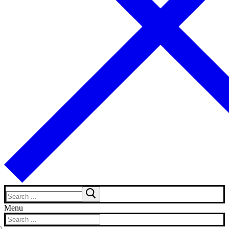
Search
for:
Menu
Search
for: