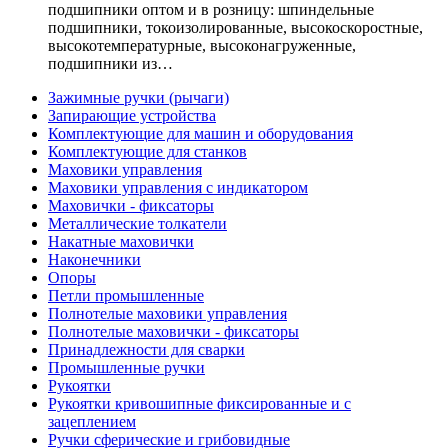
подшипники оптом и в розницу: шпиндельные
подшипники, токоизолированные, высокоскоростные,
высокотемпературные, высоконагруженные,
подшипники из…
Зажимные ручки (рычаги)
Запирающие устройства
Комплектующие для машин и оборудования
Комплектующие для станков
Маховики управления
Маховики управления с индикатором
Маховички - фиксаторы
Металлические толкатели
Накатные маховички
Наконечники
Опоры
Петли промышленные
Полнотелые маховики управления
Полнотелые маховички - фиксаторы
Принадлежности для сварки
Промышленные ручки
Рукоятки
Рукоятки кривошипные фиксированные и с
зацеплением
Ручки сферические и грибовидные