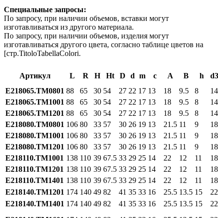
Специальные запросы:
По запросу, при наличии объемов, вставки могут
изготавливаться из другого материала.
По запросу, при наличии объемов, изделия могут
изготавливаться другого цвета, согласно таблице цветов на
[стр.TitoloTabellaColori.
Артикул
L
R
H
Ht
D
d
m
c
A
B
h
d
E218065.TM0801
88
65
30
54
27
22
17
13
18
9.5
8
14
E218065.TM1001
88
65
30
54
27
22
17
13
18
9.5
8
14
E218065.TM1201
88
65
30
54
27
22
17
13
18
9.5
8
14
E218080.TM0801
106
80
33
57
30
26
19
13
21.5
11
9
18
E218080.TM1001
106
80
33
57
30
26
19
13
21.5
11
9
18
E218080.TM1201
106
80
33
57
30
26
19
13
21.5
11
9
18
E218110.TM1001
138
110
39
67.5
33
29
25
14
22
12
11
18
E218110.TM1201
138
110
39
67.5
33
29
25
14
22
12
11
18
E218110.TM1401
138
110
39
67.5
33
29
25
14
22
12
11
18
E218140.TM1201
174
140
49
82
41
35
33
16
25.5
13.5
15
22
E218140.TM1401
174
140
49
82
41
35
33
16
25.5
13.5
15
22