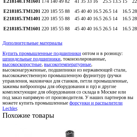
E218140.TM1601
174
140
49
82
41
35
33
16
25.5
13.5
15
22
E218185.TM1201
220
185
55
88
45
40
40
16.5
26.5
14
16.5
28
E218185.TM1401
220
185
55
88
45
40
40
16.5
26.5
14
16.5
28
E218185.TM1601
220
185
55
88
45
40
40
16.5
26.5
14
16.5
28
Дополнительные материалы
Купить промышленные подшипники
оптом и в розницу:
шпиндельные подшипники
, токоизолированные,
высокоскоростные
,
высокотемпературные
,
высоконагруженные, подшипники из нержавеющей стали,
высококачественную промышленную фурнитуру (ручки
управления, маховички для станков, петли промышленные,
зажимы виброопоры для оборудования и пр) и другие
комплектующие для оборудования со склада в Москве или
под заказ напрямую от производителя. У наших партнеров вы
можете купить промышленные
форсунки и распылители
Lechler
.
Похожие товары