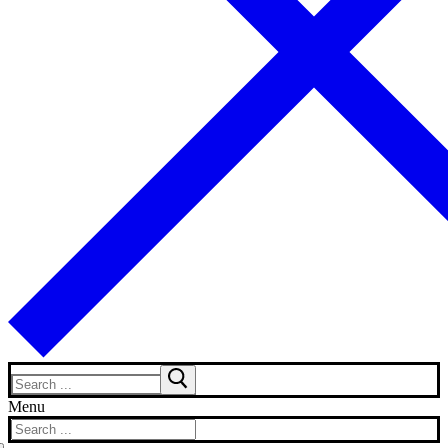
Search
for:
Menu
Search
for: