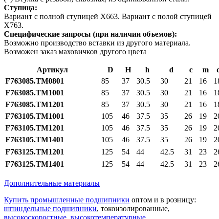
Ступица:
Вариант с полной ступицей Х663. Вариант с полой ступицей
Х763.
Специфические запросы (при наличии объемов):
Возможно производство вставки из другого материала.
Возможен заказ маховичков другого цвета
Артикул
D
H
h
d
c
m
F763085.TM0801
85
37
30.5
30
21
16
1
F763085.TM1001
85
37
30.5
30
21
16
1
F763085.TM1201
85
37
30.5
30
21
16
1
F763105.TM1001
105
46
37.5
35
26
19
2
F763105.TM1201
105
46
37.5
35
26
19
2
F763105.TM1401
105
46
37.5
35
26
19
2
F763125.TM1201
125
54
44
42.5
31
23
2
F763125.TM1401
125
54
44
42.5
31
23
2
Дополнительные материалы
Купить промышленные подшипники
оптом и в розницу:
шпиндельные подшипники
, токоизолированные,
высокоскоростные
,
высокотемпературные
,