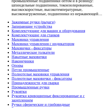
промышленные подшипники оптом и в розницу:
шпиндельные подшипники, токоизолированные,
высокоскоростные, высокотемпературные,
высоконагруженные, подшипники из нержавеющей…
Зажимные ручки (рычаги)
Запирающие устройства
Комплектующие для машин и оборудования
Комплектующие для станков
Маховики управления
Маховики управления с индикатором
Маховички - фиксаторы
Металлические толкатели
Накатные маховички
Наконечники
Опоры
Петли промышленные
Полнотелые маховики управления
Полнотелые маховички - фиксаторы
Принадлежности для сварки
Промышленные ручки
Рукоятки
Рукоятки кривошипные фиксированные и с
зацеплением
Ручки сферические и грибовидные