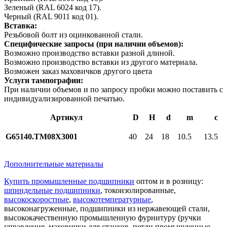
Зеленый (RAL 6024 код 17).
Черный (RAL 9011 код 01).
Вставка:
Резьбовой болт из оцинкованной стали.
Специфические запросы (при наличии объемов):
Возможно производство вставки разной длиной.
Возможно производство вставки из другого материала.
Возможен заказ маховичков другого цвета
Услуги тампографии:
При наличии объемов и по запросу пробки можно поставить с
индивидуализированной печатью.
Артикул
D
H
d
m
c
G65140.TM08X3001
40
24
18
10.5
13.5
Дополнительные материалы
Купить промышленные подшипники
оптом и в розницу:
шпиндельные подшипники
, токоизолированные,
высокоскоростные
,
высокотемпературные
,
высоконагруженные, подшипники из нержавеющей стали,
высококачественную промышленную фурнитуру (ручки
управления, маховички для станков, петли промышленные,