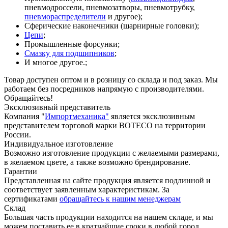
пневмодроссели, пневмозатворы, пневмотрубку,
пневмораспределители
и другое);
Сферические наконечники (шарнирные головки);
Цепи
;
Промышленные форсунки;
Смазку для подшипников
;
И многое другое.;
Товар доступен оптом и в розницу со склада и под заказ. Мы
работаем без посредников напрямую с производителями.
Обращайтесь!
Эксклюзивный представитель
Компания "
Импортмеханика"
является эксклюзивным
представителем торговой марки BOTECO на территории
России.
Индивидуальное изготовление
Возможно изготовление продукции с желаемыми размерами,
в желаемом цвете, а также возможно брендирование.
Гарантии
Представленная на сайте продукция является подлинной и
соответствует заявленным характеристикам. За
сертификатами
обращайтесь к нашим менеджерам
Склад
Большая часть продукции находится на нашем складе, и мы
можем поставить ее в кратчайшие сроки в любой город