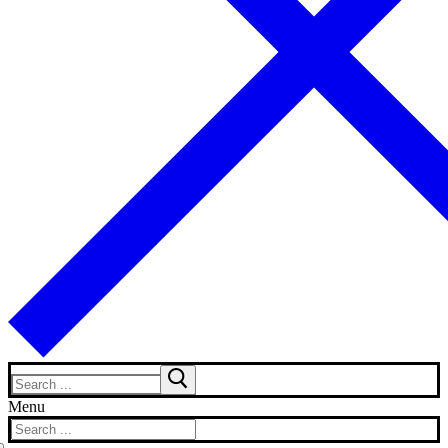
Search
for:
Menu
Search
for: