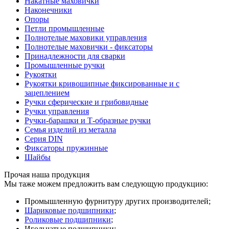
Накатные маховички
Наконечники
Опоры
Петли промышленные
Полнотелые маховики управления
Полнотелые маховички - фиксаторы
Принадлежности для сварки
Промышленные ручки
Рукоятки
Рукоятки кривошипные фиксированные и с
зацеплением
Ручки сферические и грибовидные
Ручки управления
Ручки-барашки и Т-образные ручки
Семья изделий из металла
Серия DIN
Фиксаторы пружинные
Шайбы
Прочая наша продукция
Мы таже можем предложить вам следующую продукцию:
Промышленную фурнитуру других производителей;
Шариковые подшипники
;
Роликовые подшипники
;
Игольчатые подшипники;