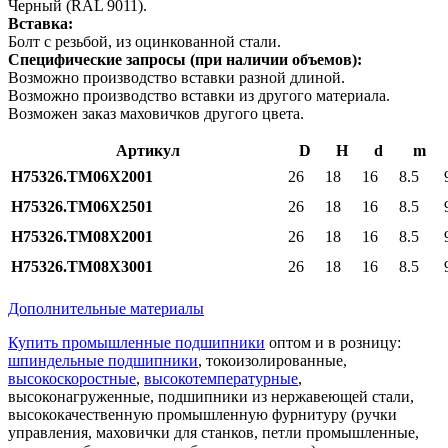
Черный (RAL 9011).
Вставка:
Болт с резьбой, из оцинкованной стали.
Специфические запросы (при наличии объемов):
Возможно производство вставки разной длиной.
Возможно производство вставки из другого материала.
Возможен заказ маховичков другого цвета.
Артикул
D
H
d
m
H75326.TM06X2001
26
18
16
8.5
H75326.TM06X2501
26
18
16
8.5
H75326.TM08X2001
26
18
16
8.5
H75326.TM08X3001
26
18
16
8.5
Дополнительные материалы
Купить промышленные подшипники
оптом и в розницу:
шпиндельные подшипники
, токоизолированные,
высокоскоростные
,
высокотемпературные
,
высоконагруженные, подшипники из нержавеющей стали,
высококачественную промышленную фурнитуру (ручки
управления, маховички для станков, петли промышленные,