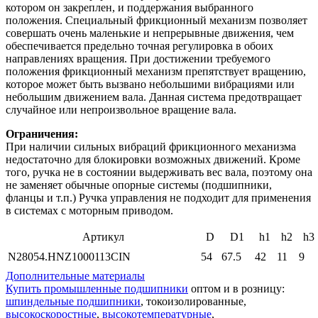
котором он закреплен, и поддержания выбранного
положения. Специальный фрикционный механизм позволяет
совершать очень маленькие и непрерывные движения, чем
обеспечивается предельно точная регулировка в обоих
направлениях вращения. При достижении требуемого
положения фрикционный механизм препятствует вращению,
которое может быть вызвано небольшими вибрациями или
небольшим движением вала. Данная система предотвращает
случайное или непроизвольное вращение вала.
Ограничения:
При наличии сильных вибраций фрикционного механизма
недостаточно для блокировки возможных движений. Кроме
того, ручка не в состоянии выдерживать вес вала, поэтому она
не заменяет обычные опорные системы (подшипники,
фланцы и т.п.) Ручка управления не подходит для применения
в системах с моторным приводом.
Артикул
D
D1
h1
h2
h3
N28054.HNZ1000113CIN
54
67.5
42
11
9
Дополнительные материалы
Купить промышленные подшипники
оптом и в розницу:
шпиндельные подшипники
, токоизолированные,
высокоскоростные
,
высокотемпературные
,