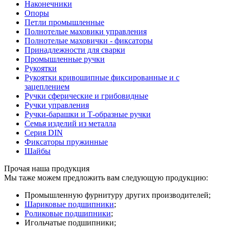
Наконечники
Опоры
Петли промышленные
Полнотелые маховики управления
Полнотелые маховички - фиксаторы
Принадлежности для сварки
Промышленные ручки
Рукоятки
Рукоятки кривошипные фиксированные и с
зацеплением
Ручки сферические и грибовидные
Ручки управления
Ручки-барашки и Т-образные ручки
Семья изделий из металла
Серия DIN
Фиксаторы пружинные
Шайбы
Прочая наша продукция
Мы таже можем предложить вам следующую продукцию:
Промышленную фурнитуру других производителей;
Шариковые подшипники
;
Роликовые подшипники
;
Игольчатые подшипники;