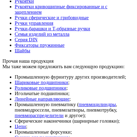
Рукоятки
Рукоятки кривошипные фиксированные и с
зацеплением
Ручки сферические и грибовидные
Ручки управления
Ручки-барашки и Т-образные ручки
Семья изделий из металла
Серия DIN
Фиксаторы пружинные
Шайбы
Прочая наша продукция
Мы таже можем предложить вам следующую продукцию:
Промышленную фурнитуру других производителей;
Шариковые подшипники
;
Роликовые подшипники
;
Игольчатые подшипники;
Линейные направляющие
;
Промышленную пневматику (
пневмоцилиндры
,
пневмодроссели, пневмозатворы, пневмотрубку,
пневмораспределители
и другое);
Сферические наконечники (шарнирные головки);
Цепи
;
Промышленные форсунки;