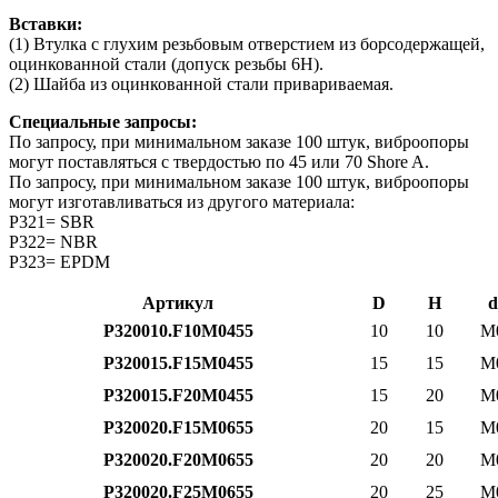
Вставки:
(1) Втулка с глухим резьбовым отверстием из борсодержащей,
оцинкованной стали (допуск резьбы 6H).
(2) Шайба из оцинкованной стали привариваемая.
Специальные запросы:
По запросу, при минимальном заказе 100 штук, виброопоры
могут поставляться с твердостью по 45 или 70 Shore A.
По запросу, при минимальном заказе 100 штук, виброопоры
могут изготавливаться из другого материала:
P321= SBR
P322= NBR
P323= EPDM
Артикул
D
H
d
P320010.F10M0455
10
10
M
P320015.F15M0455
15
15
M
P320015.F20M0455
15
20
M
P320020.F15M0655
20
15
M
P320020.F20M0655
20
20
M
P320020.F25M0655
20
25
M