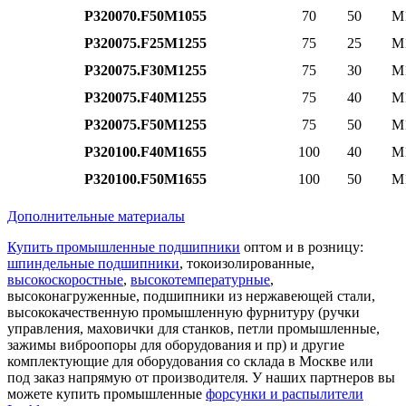
P320070.F50M1055
70
50
M
P320075.F25M1255
75
25
M
P320075.F30M1255
75
30
M
P320075.F40M1255
75
40
M
P320075.F50M1255
75
50
M
P320100.F40M1655
100
40
M
P320100.F50M1655
100
50
M
Дополнительные материалы
Купить промышленные подшипники
оптом и в розницу:
шпиндельные подшипники
, токоизолированные,
высокоскоростные
,
высокотемпературные
,
высоконагруженные, подшипники из нержавеющей стали,
высококачественную промышленную фурнитуру (ручки
управления, маховички для станков, петли промышленные,
зажимы виброопоры для оборудования и пр) и другие
комплектующие для оборудования со склада в Москве или
под заказ напрямую от производителя. У наших партнеров вы
можете купить промышленные
форсунки и распылители