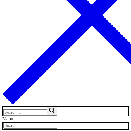
Search
for:
Menu
Search
for: