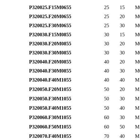
P320025.F15M0655
25
15
M
P320025.F20M0655
25
20
M
P320025.F30M0655
25
30
M
P320030.F15M0855
30
15
M
P320030.F20M0855
30
20
M
P320030.F30M0855
30
30
M
P320040.F20M0855
40
20
M
P320040.F30M0855
40
30
M
P320040.F40M1055
40
40
M
P320050.F20M1055
50
20
M
P320050.F30M1055
50
30
M
P320050.F40M1055
50
40
M
P320060.F30M1055
60
30
M
P320060.F50M1055
60
50
M
P320070.F40M1055
70
40
M