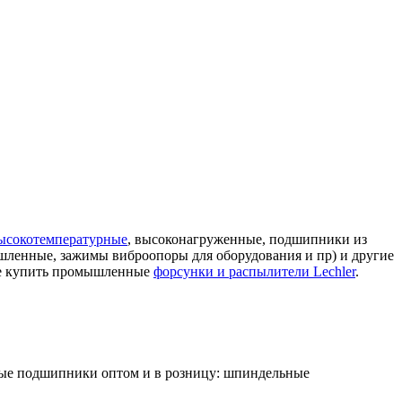
ысокотемпературные
, высоконагруженные, подшипники из
ленные, зажимы виброопоры для оборудования и пр) и другие
ете купить промышленные
форсунки и распылители Lechler
.
ные подшипники оптом и в розницу: шпиндельные