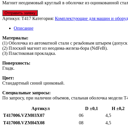
Магнит неодимовый круглый в оболочке из оцинкованной ста
Отправить заявку
Артикул:
T417
Категория:
Комплектующие для машин и обору
Описание
Материалы:
(1) Оболочка из автоматной стали с резьбовым штырем (допуск 
(2) Плоский магнит из неодима-железа-бора (NdFeB).
(3) Пластиковая прокладка.
Поверхность:
Гладк.
Цвет:
Стандартный синий цинковый.
Специальные запросы:
По запросу, при наличии объемов, стальная оболочка модели T4
Артикул
D ±0,1
H ±0,2
T417006.VZM03X07
06
4,5
T417008.VZM04X08
08
4,5