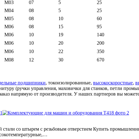
M03
07
5
25
M04
08
5
25
M05
08
10
60
M06
08
15
95
M06
10
19
140
M06
10
20
200
M06
10
22
350
M08
12
30
670
дельные подшипники
, токоизолированные,
высокоскоростные
,
в
уру (ручки управления, маховички для станков, петли промыш
 заказ напрямую от производителя. У наших партнеров вы мож
й стали со штырем с резьбовым отверстием Купить промышлен
ысокотемпературные,…