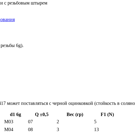
ли с резьбовым штырем
дования
резьбы 6g).
17 может поставляться с черной оцинковкой (стойкость в соляно
d1 6g
Q ±0,5
Вес (гр)
F1 (N)
M03
07
2
5
M04
08
3
13