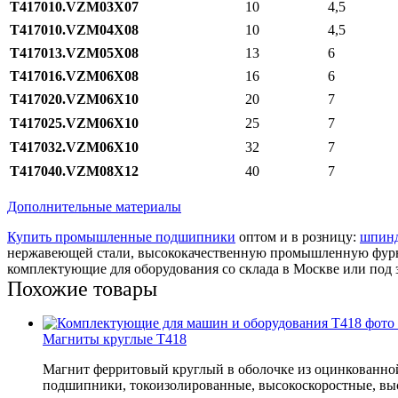
T417010.VZM03X07
10
4,5
T417010.VZM04X08
10
4,5
T417013.VZM05X08
13
6
T417016.VZM06X08
16
6
T417020.VZM06X10
20
7
T417025.VZM06X10
25
7
T417032.VZM06X10
32
7
T417040.VZM08X12
40
7
Дополнительные материалы
Купить промышленные подшипники
оптом и в розницу:
шпин
нержавеющей стали, высококачественную промышленную фурнит
комплектующие для оборудования со склада в Москве или под
Похожие товары
Магниты круглые T418
Магнит ферритовый круглый в оболочке из оцинкованно
подшипники, токоизолированные, высокоскоростные, в