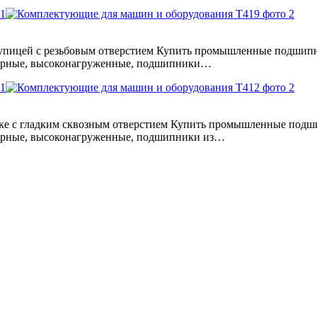
тупицей с резьбовым отверстием Купить промышленные подшип
турные, высоконагруженные, подшипники…
чке с гладким сквозным отверстием Купить промышленные под
турные, высоконагруженные, подшипники из…