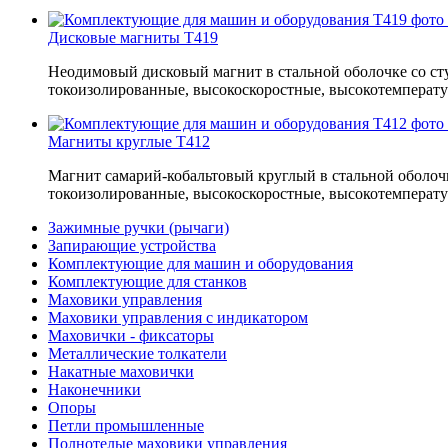
Дисковые магниты T419
Неодимовый дисковый магнит в стальной оболочке со с
токоизолированные, высокоскоростные, высокотемпера
Магниты круглые T412
Магнит самарий-кобальтовый круглый в стальной оболо
токоизолированные, высокоскоростные, высокотемпера
Зажимные ручки (рычаги)
Запирающие устройства
Комплектующие для машин и оборудования
Комплектующие для станков
Маховики управления
Маховики управления с индикатором
Маховички - фиксаторы
Металлические толкатели
Накатные маховички
Наконечники
Опоры
Петли промышленные
Полнотелые маховики управления