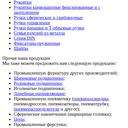
Рукоятки
Рукоятки кривошипные фиксированные и с
зацеплением
Ручки сферические и грибовидные
Ручки управления
Ручки-барашки и Т-образные ручки
Семья изделий из металла
Серия DIN
Фиксаторы пружинные
Шайбы
Прочая наша продукция
Мы таже можем предложить вам следующую продукцию:
Промышленную фурнитуру других производителей;
Шариковые подшипники
;
Роликовые подшипники
;
Игольчатые подшипники;
Линейные направляющие
;
Промышленную пневматику (
пневмоцилиндры
,
пневмодроссели, пневмозатворы, пневмотрубку,
пневмораспределители
и другое);
Сферические наконечники (шарнирные головки);
Цепи
;
Промышленные форсунки;