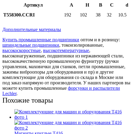
Артикул
A
H
B
C
d
T558300.CCRI
192
102
38
32
10.5
Дополнительные материалы
Купить промышленные подшипники
оптом и в розницу:
шпиндельные подшипники
, токоизолированные,
высокоскоростные
,
высокотемпературные
,
высоконагруженные, подшипники из нержавеющей стали,
высококачественную промышленную фурнитуру (ручки
управления, маховички для станков, петли промышленные,
зажимы виброопоры для оборудования и пр) и другие
комплектующие для оборудования со склада в Москве или
под заказ напрямую от производителя. У наших партнеров вы
можете купить промышленные
форсунки и распылители
Lechler
.
Похожие товары
Магниты круглые T416