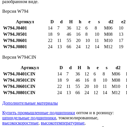
разобранном виде.
Версия W794
Артикул
D
d
H
h
e
s
d2
e2
W794.J0401
14
7
36
12
6
8
M06
10
W794.J0501
18
9
46
16
8
10
M08
13
W794.J0601
22
11
55
20
10
11
M10
17
W794.J0801
24
13
66
24
12
14
M12
19
Версия W794CIN
Артикул
D
d
H
h
e
s
d2
W794.J0401CIN
14
7
36
12
6
8
M06
W794.J0501CIN
18
9
46
16
8
10
M08
W794.J0601CIN
22
11
55
20
10
11
M10
W794.J0801CIN
24
13
66
24
12
14
M12
Дополнительные материалы
Купить промышленные подшипники
оптом и в розницу:
шпиндельные подшипники
, токоизолированные,
высокоскоростные
,
высокотемпературные
,