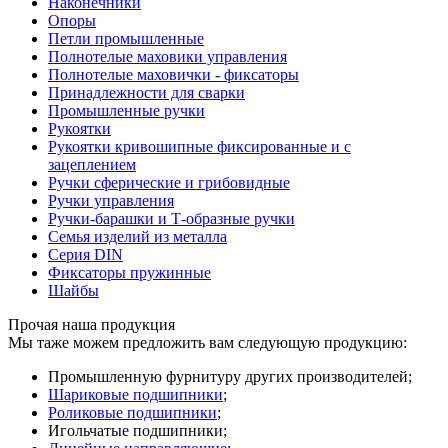
Наконечники
Опоры
Петли промышленные
Полнотелые маховики управления
Полнотелые маховички - фиксаторы
Принадлежности для сварки
Промышленные ручки
Рукоятки
Рукоятки кривошипные фиксированные и с
зацеплением
Ручки сферические и грибовидные
Ручки управления
Ручки-барашки и Т-образные ручки
Семья изделий из металла
Серия DIN
Фиксаторы пружинные
Шайбы
Прочая наша продукция
Мы таже можем предложить вам следующую продукцию:
Промышленную фурнитуру других производителей;
Шариковые подшипники
;
Роликовые подшипники
;
Игольчатые подшипники;