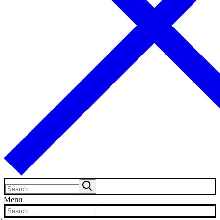
Search
for:
Menu
Search
for: