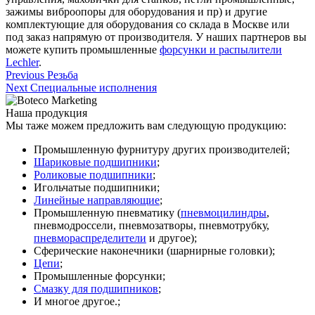
зажимы виброопоры для оборудования и пр) и другие
комплектующие для оборудования со склада в Москве или
под заказ напрямую от производителя. У наших партнеров вы
можете купить промышленные
форсунки и распылители
Lechler
.
Навигация
Previous
Previous
Резьба
Next
post:
Next
Специальные исполнения
по
post:
записям
Наша продукция
Мы таже можем предложить вам следующую продукцию:
Промышленную фурнитуру других производителей;
Шариковые подшипники
;
Роликовые подшипники
;
Игольчатые подшипники;
Линейные направляющие
;
Промышленную пневматику (
пневмоцилиндры
,
пневмодроссели, пневмозатворы, пневмотрубку,
пневмораспределители
и другое);
Сферические наконечники (шарнирные головки);
Цепи
;
Промышленные форсунки;
Смазку для подшипников
;
И многое другое.;