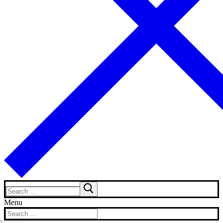
Search
for:
Menu
Search
for: