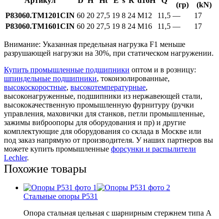
Артикул
D
H
Ht
E
s
R
d16H
Q
(гр)
(kN)
P83060.TM1201CIN
60
20
27,5
19
8
24
M12
11,5
—
17
P83060.TM1601CIN
60
20
27,5
19
8
24
M16
11,5
—
17
Внимание: Указанная предельная нагрузка F1 меньше
разрушающей нагрузки на 30%, при статическом нагружении.
Купить промышленные подшипники
оптом и в розницу:
шпиндельные подшипники
, токоизолированные,
высокоскоростные
,
высокотемпературные
,
высоконагруженные, подшипники из нержавеющей стали,
высококачественную промышленную фурнитуру (ручки
управления, маховички для станков, петли промышленные,
зажимы виброопоры для оборудования и пр) и другие
комплектующие для оборудования со склада в Москве или
под заказ напрямую от производителя. У наших партнеров вы
можете купить промышленные
форсунки и распылители
Lechler
.
Похожие товары
Стальные опоры P531
Опора стальная цельная с шарнирным стержнем типа A