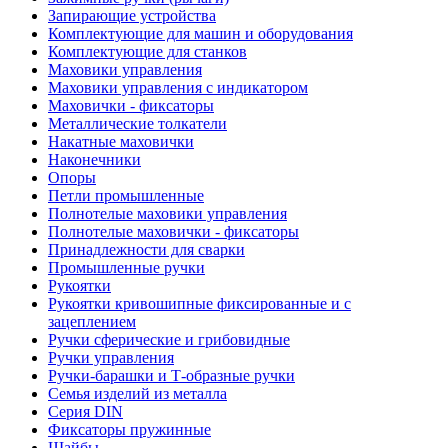
Запирающие устройства
Комплектующие для машин и оборудования
Комплектующие для станков
Маховики управления
Маховики управления с индикатором
Маховички - фиксаторы
Металлические толкатели
Накатные маховички
Наконечники
Опоры
Петли промышленные
Полнотелые маховики управления
Полнотелые маховички - фиксаторы
Принадлежности для сварки
Промышленные ручки
Рукоятки
Рукоятки кривошипные фиксированные и с
зацеплением
Ручки сферические и грибовидные
Ручки управления
Ручки-барашки и Т-образные ручки
Семья изделий из металла
Серия DIN
Фиксаторы пружинные
Шайбы