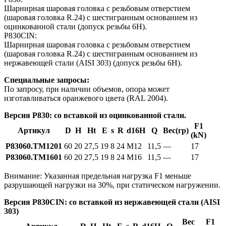
Шарнирная шаровая головка с резьбовым отверстием
(шаровая головка R.24) с шестигранным основанием из
оцинкованной стали (допуск резьбы 6H).
P830CIN:
Шарнирная шаровая головка с резьбовым отверстием
(шаровая головка R.24) с шестигранным основанием из
нержавеющей стали (AISI 303) (допуск резьбы 6H).
Специальные запросы:
По запросу, при наличии объемов, опора может
изготавливаться оранжевого цвета (RAL 2004).
Версия P830: со вставкой из оцинкованной стали.
F1
Артикул
D
H
Ht
E
s
R
d16H
Q
Вес(гр)
(kN)
P83060.TM1201
60
20
27,5
19
8
24
M12
11,5
—
17
P83060.TM1601
60
20
27,5
19
8
24
M16
11,5
—
17
Внимание: Указанная предельная нагрузка F1 меньше
разрушающей нагрузки на 30%, при статическом нагружении.
Версия P830CIN: со вставкой из нержавеющей стали (AISI
303)
Вес
F1