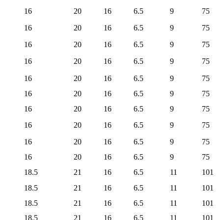
16
20
16
6.5
9
75
16
20
16
6.5
9
75
16
20
16
6.5
9
75
16
20
16
6.5
9
75
16
20
16
6.5
9
75
16
20
16
6.5
9
75
16
20
16
6.5
9
75
16
20
16
6.5
9
75
16
20
16
6.5
9
75
16
20
16
6.5
9
75
18.5
21
16
6.5
11
101
18.5
21
16
6.5
11
101
18.5
21
16
6.5
11
101
18.5
21
16
6.5
11
101