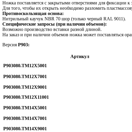
Ножка поставляется с закрытыми отверстиями для фиксации к 
Для того, чтобы их открыть необходимо разломить пластмассов
Противоскользящая основа:
Нитрильный каучук NBR 70 шор (только черный RAL 9011).
Специфические запросы (при наличии объемов):
Возможно производство вставки разной длиной.
На заказ и при наличии объемов ножка может поставляться ора
Версия
P903:
Артикул
P903080.TM12X5001
P903080.TM12X7001
P903080.TM12X9001
P903080.TM12X11001
P903080.TM14X5001
P903080.TM14X7001
P903080.TM14X9001